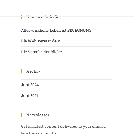
WEBSITE-
N
PRAXIS
BLOG
SONSTIGES
Neueste Beiträge
SUCHE
Alles wirkliche Leben ist BEGEGNUNG
UMSCHALT
Die Welt verwandeln
Die Sprache der Blicke
Archiv
Juni 2024
Juni 2021
Newsletter
Get all latest content delivered to your email a
few times a month.