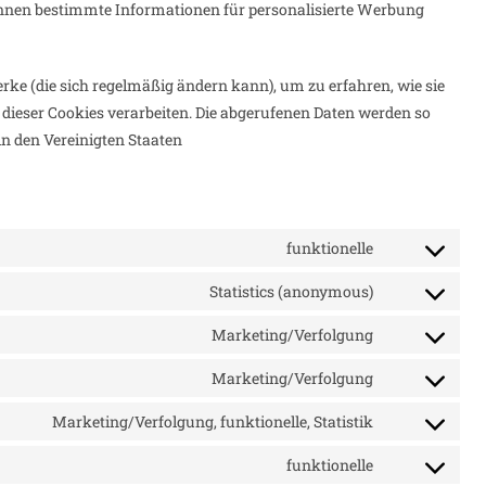
önnen bestimmte Informationen für personalisierte Werbung
erke (die sich regelmäßig ändern kann), um zu erfahren, wie sie
e dieser Cookies verarbeiten. Die abgerufenen Daten werden so
in den Vereinigten Staaten
funktionelle
Consent
to
Statistics (anonymous)
Consent
service
to
Marketing/Verfolgung
wordpress
Consent
service
to
Marketing/Verfolgung
elementor
Consent
service
to
Marketing/Verfolgung, funktionelle, Statistik
google-
Consent
service
fonts
to
funktionelle
google-
Consent