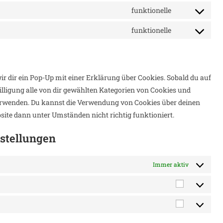
service
recaptcha
to
funktionelle
youtube
Consent
service
to
funktionelle
paypal
Consent
service
to
dailymotion
service
sonstiges
r dir ein Pop-Up mit einer Erklärung über Cookies. Sobald du auf
willigung alle von dir gewählten Kategorien von Cookies und
verwenden. Du kannst die Verwendung von Cookies über deinen
bsite dann unter Umständen nicht richtig funktioniert.
nstellungen
Immer aktiv
Statistike
Marketing