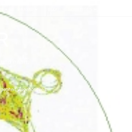
EN
PRAXIS
BLOG
SONSTIGES
R
 und nährt.
genheit, Zugehörigkeit,