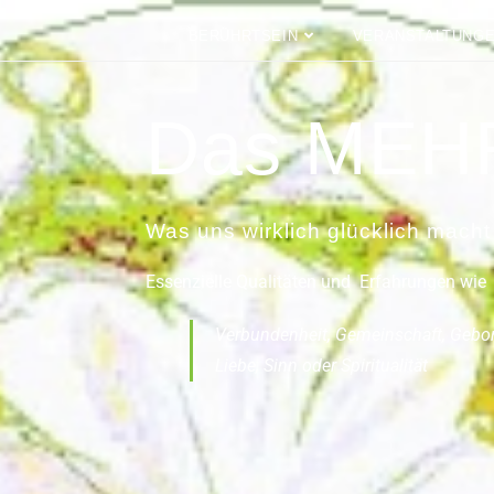
BERÜHRTSEIN
VERANSTALTUNG
Das MEH
Was uns wirklich glücklich macht
Essenzielle Qualitäten und Erfahrungen wie
Verbundenheit, Gemeinschaft, Gebor
Liebe, Sinn oder Spiritualität