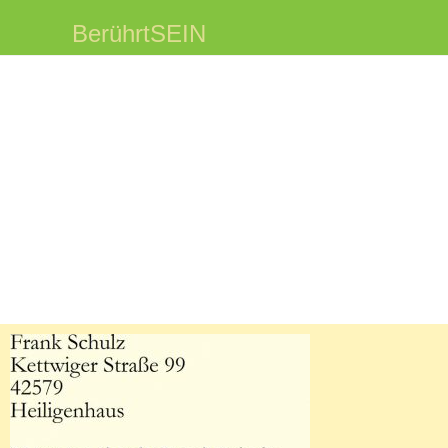
BerührtSEIN